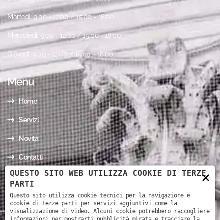
Martedì: 9:00 - 12:00 / 15:00 - 18:00
Mercoledì: 9:00 - 12:00 / 15:00 - 18:00
Giovedì: 9:00 - 12:00 / 15:00 - 18:00
Menu
Home
Servizi
Novità
Contatti
QUESTO SITO WEB UTILIZZA COOKIE DI TERZE
×
I nostri contatti
PARTI
Questo sito utilizza cookie tecnici per la navigazione e
cookie di terze parti per servizi aggiuntivi come la
Via Mario Todeschini, 3 - 37126 - Verona (VR)
visualizzazione di video. Alcuni cookie potrebbero raccogliere
informazioni per mostrarti pubblicità mirata e tracciare la