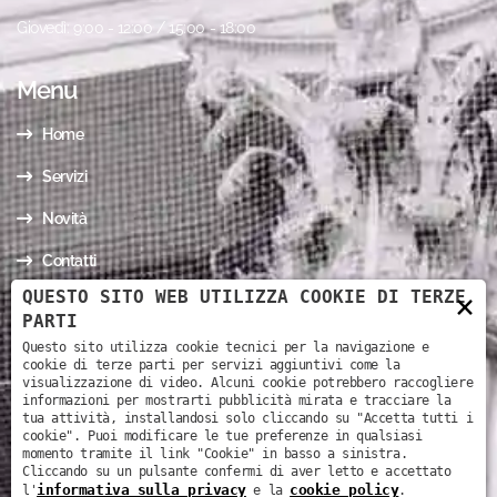
Giovedì: 9:00 - 12:00 / 15:00 - 18:00
Menu
Home
Servizi
Novità
Contatti
QUESTO SITO WEB UTILIZZA COOKIE DI TERZE
×
I nostri contatti
PARTI
Questo sito utilizza cookie tecnici per la navigazione e
cookie di terze parti per servizi aggiuntivi come la
Via Mario Todeschini, 3 - 37126 - Verona (VR)
visualizzazione di video. Alcuni cookie potrebbero raccogliere
informazioni per mostrarti pubblicità mirata e tracciare la
+39 330 39 16 73
tua attività, installandosi solo cliccando su "Accetta tutti i
cookie". Puoi modificare le tue preferenze in qualsiasi
legalstudiofaccinivr@gmail.com
momento tramite il link "Cookie" in basso a sinistra.
Cliccando su un pulsante confermi di aver letto e accettato
informativa sulla privacy
cookie policy
l'
e la
.