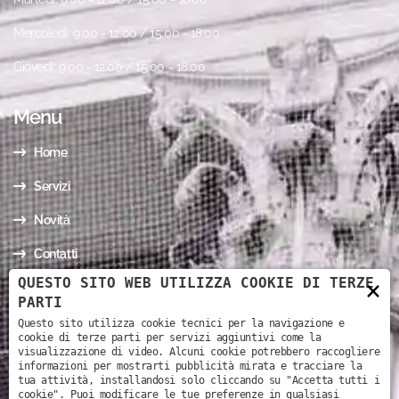
Mercoledì: 9:00 - 12:00 / 15:00 - 18:00
Giovedì: 9:00 - 12:00 / 15:00 - 18:00
Menu
Home
Servizi
Novità
Contatti
QUESTO SITO WEB UTILIZZA COOKIE DI TERZE
×
I nostri contatti
PARTI
Questo sito utilizza cookie tecnici per la navigazione e
cookie di terze parti per servizi aggiuntivi come la
Via Mario Todeschini, 3 - 37126 - Verona (VR)
visualizzazione di video. Alcuni cookie potrebbero raccogliere
informazioni per mostrarti pubblicità mirata e tracciare la
+39 330 39 16 73
tua attività, installandosi solo cliccando su "Accetta tutti i
cookie". Puoi modificare le tue preferenze in qualsiasi