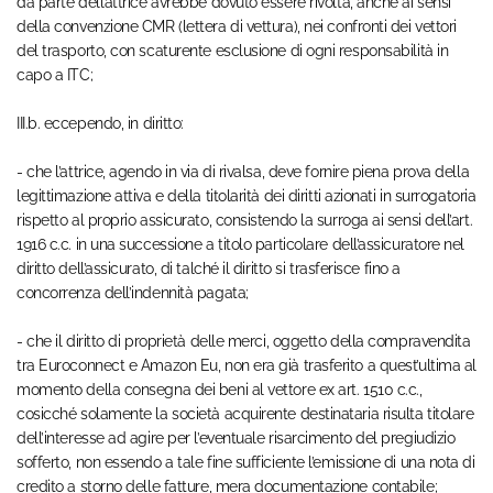
da parte dell’attrice avrebbe dovuto essere rivolta, anche ai sensi
della convenzione CMR (lettera di vettura), nei confronti dei vettori
del trasporto, con scaturente esclusione di ogni responsabilità in
capo a ITC;
III.b. eccependo, in diritto:
- che l’attrice, agendo in via di rivalsa, deve fornire piena prova della
legittimazione attiva e della titolarità dei diritti azionati in surrogatoria
rispetto al proprio assicurato, consistendo la surroga ai sensi dell’art.
1916 c.c. in una successione a titolo particolare dell’assicuratore nel
diritto dell’assicurato, di talché il diritto si trasferisce fino a
concorrenza dell’indennità pagata;
- che il diritto di proprietà delle merci, oggetto della compravendita
tra Euroconnect e Amazon Eu, non era già trasferito a quest’ultima al
momento della consegna dei beni al vettore ex art. 1510 c.c.,
cosicché solamente la società acquirente destinataria risulta titolare
dell’interesse ad agire per l’eventuale risarcimento del pregiudizio
sofferto, non essendo a tale fine sufficiente l’emissione di una nota di
credito a storno delle fatture, mera documentazione contabile;