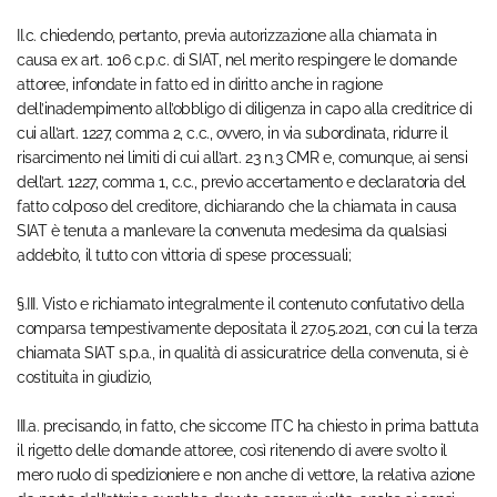
II.c. chiedendo, pertanto, previa autorizzazione alla chiamata in
causa ex art. 106 c.p.c. di SIAT, nel merito respingere le domande
attoree, infondate in fatto ed in diritto anche in ragione
dell’inadempimento all’obbligo di diligenza in capo alla creditrice di
cui all’art. 1227, comma 2, c.c., ovvero, in via subordinata, ridurre il
risarcimento nei limiti di cui all’art. 23 n.3 CMR e, comunque, ai sensi
dell’art. 1227, comma 1, c.c., previo accertamento e declaratoria del
fatto colposo del creditore, dichiarando che la chiamata in causa
SIAT è tenuta a manlevare la convenuta medesima da qualsiasi
addebito, il tutto con vittoria di spese processuali;
§.III. Visto e richiamato integralmente il contenuto confutativo della
comparsa tempestivamente depositata il 27.05.2021, con cui la terza
chiamata SIAT s.p.a., in qualità di assicuratrice della convenuta, si è
costituita in giudizio,
III.a. precisando, in fatto, che siccome ITC ha chiesto in prima battuta
il rigetto delle domande attoree, così ritenendo di avere svolto il
mero ruolo di spedizioniere e non anche di vettore, la relativa azione