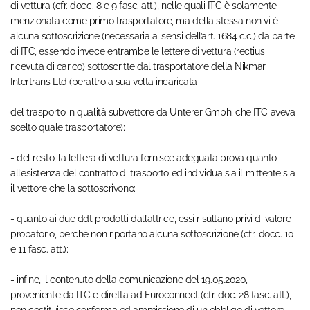
di vettura (cfr. docc. 8 e 9 fasc. att.), nelle quali ITC è solamente
menzionata come primo trasportatore, ma della stessa non vi è
alcuna sottoscrizione (necessaria ai sensi dell’art. 1684 c.c.) da parte
di ITC, essendo invece entrambe le lettere di vettura (rectius
ricevuta di carico) sottoscritte dal trasportatore della Nikmar
Intertrans Ltd (peraltro a sua volta incaricata
del trasporto in qualità subvettore da Unterer Gmbh, che ITC aveva
scelto quale trasportatore);
- del resto, la lettera di vettura fornisce adeguata prova quanto
all’esistenza del contratto di trasporto ed individua sia il mittente sia
il vettore che la sottoscrivono;
- quanto ai due ddt prodotti dall’attrice, essi risultano privi di valore
probatorio, perché non riportano alcuna sottoscrizione (cfr. docc. 10
e 11 fasc. att.);
- infine, il contenuto della comunicazione del 19.05.2020,
proveniente da ITC e diretta ad Euroconnect (cfr. doc. 28 fasc. att.),