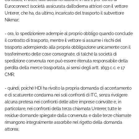
Euroconnect (società assicurata dall’odierna attrice) con il vettore
Unterer, che ha, da ultimo, incaricato del trasporto il subvettore
Nikmar;
- ora, lo spedizioniere adempie al proprio obbligo quando conclude
il contratto di trasporto, mentre il vettore si assume i rischi del
trasporto adempiendo alla propria obbligazione unicamente con il
trasferimento delle cose consegnate, di talché la società di
spedizione convenuta non può essere ritenuta responsabile della
perdita della merce trasportata, ai sensi degli artt. 1693 c.c. e 17
CMR;
- quindi, poiché HDI ha rivolto la propria domanda di accertamento
e di scaturente condanna nei soli confronti di ITC, senza rivolgere
alcuna pretesa nei confronti delle altre imprese coinvolte e, in
particolare, nei confronti della terza chiamata Unterer, tutte le
residue domande spiegate dalla convenuta e dalle terze chiamate
rimangono integralmente assorbite nel rigetto della domanda
attorea;