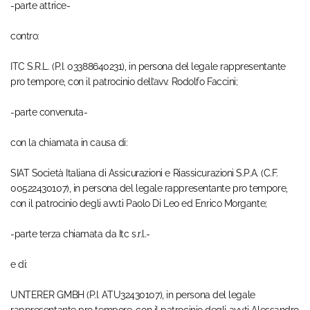
-parte attrice-
contro:
ITC S.R.L. (P.I. 03388640231), in persona del legale rappresentante
pro tempore, con il patrocinio dell’avv. Rodolfo Faccini;
-parte convenuta-
con la chiamata in causa di:
SIAT Società Italiana di Assicurazioni e Riassicurazioni S.P.A. (C.F.
00522430107), in persona del legale rappresentante pro tempore,
con il patrocinio degli avv.ti Paolo Di Leo ed Enrico Morgante;
-parte terza chiamata da Itc s.r.l.-
e di:
UNTERER GMBH (P.I. ATU32430107), in persona del legale