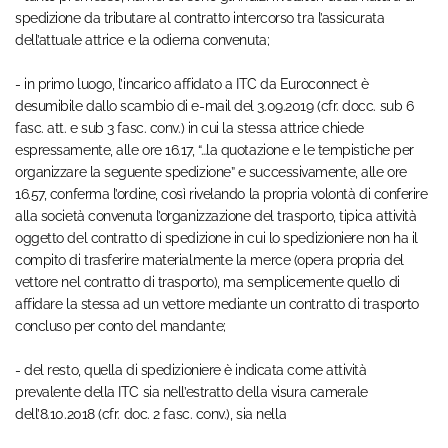
spedizione da tributare al contratto intercorso tra l’assicurata
dell’attuale attrice e la odierna convenuta;
- in primo luogo, l’incarico affidato a ITC da Euroconnect è
desumibile dallo scambio di e-mail del 3.09.2019 (cfr. docc. sub 6
fasc. att. e sub 3 fasc. conv.) in cui la stessa attrice chiede
espressamente, alle ore 16.17, “…la quotazione e le tempistiche per
organizzare la seguente spedizione” e successivamente, alle ore
16.57, conferma l’ordine, così rivelando la propria volontà di conferire
alla società convenuta l’organizzazione del trasporto, tipica attività
oggetto del contratto di spedizione in cui lo spedizioniere non ha il
compito di trasferire materialmente la merce (opera propria del
vettore nel contratto di trasporto), ma semplicemente quello di
affidare la stessa ad un vettore mediante un contratto di trasporto
concluso per conto del mandante;
- del resto, quella di spedizioniere è indicata come attività
prevalente della ITC sia nell’estratto della visura camerale
dell’8.10.2018 (cfr. doc. 2 fasc. conv.), sia nella