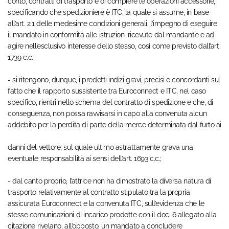
conto, contratti di trasporto e di compiere le operazioni accessorie,
specificando che spedizioniere è ITC, la quale si assume, in base
all’art. 2.1 delle medesime condizioni generali, l’impegno di eseguire
il mandato in conformità alle istruzioni ricevute dal mandante e ad
agire nell’esclusivo interesse dello stesso, così come previsto dall’art.
1739 c.c.;
- si ritengono, dunque, i predetti indizi gravi, precisi e concordanti sul
fatto che il rapporto sussistente tra Euroconnect e ITC, nel caso
specifico, rientri nello schema del contratto di spedizione e che, di
conseguenza, non possa ravvisarsi in capo alla convenuta alcun
addebito per la perdita di parte della merce determinata dal furto ai
danni del vettore, sul quale ultimo astrattamente grava una
eventuale responsabilità ai sensi dell’art. 1693 c.c.;
- dal canto proprio, l’attrice non ha dimostrato la diversa natura di
trasporto relativamente al contratto stipulato tra la propria
assicurata Euroconnect e la convenuta ITC, sull’evidenza che le
stesse comunicazioni di incarico prodotte con il doc. 6 allegato alla
citazione rivelano, all’opposto, un mandato a concludere