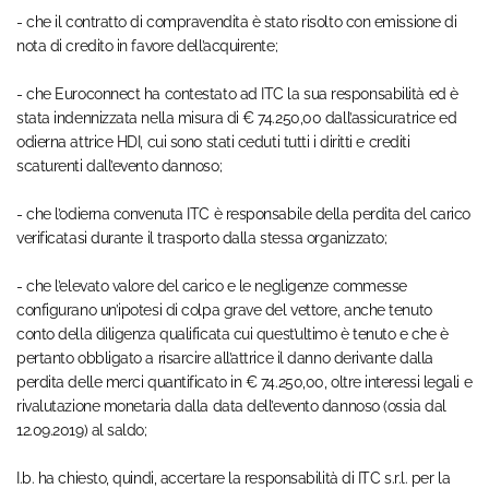
- che il contratto di compravendita è stato risolto con emissione di
nota di credito in favore dell’acquirente;
- che Euroconnect ha contestato ad ITC la sua responsabilità ed è
stata indennizzata nella misura di € 74.250,00 dall’assicuratrice ed
odierna attrice HDI, cui sono stati ceduti tutti i diritti e crediti
scaturenti dall’evento dannoso;
- che l’odierna convenuta ITC è responsabile della perdita del carico
verificatasi durante il trasporto dalla stessa organizzato;
- che l’elevato valore del carico e le negligenze commesse
configurano un’ipotesi di colpa grave del vettore, anche tenuto
conto della diligenza qualificata cui quest’ultimo è tenuto e che è
pertanto obbligato a risarcire all’attrice il danno derivante dalla
perdita delle merci quantificato in € 74.250,00, oltre interessi legali e
rivalutazione monetaria dalla data dell’evento dannoso (ossia dal
12.09.2019) al saldo;
I.b. ha chiesto, quindi, accertare la responsabilità di ITC s.r.l. per la