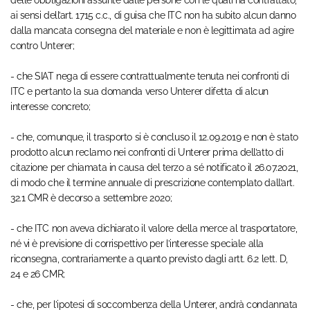
delle obbligazioni assunte dalle persone con le quali ha contrattato,
ai sensi dell’art. 1715 c.c., di guisa che ITC non ha subito alcun danno
dalla mancata consegna del materiale e non è legittimata ad agire
contro Unterer;
- che SIAT nega di essere contrattualmente tenuta nei confronti di
ITC e pertanto la sua domanda verso Unterer difetta di alcun
interesse concreto;
- che, comunque, il trasporto si è concluso il 12.09.2019 e non è stato
prodotto alcun reclamo nei confronti di Unterer prima dell’atto di
citazione per chiamata in causa del terzo a sé notificato il 26.07.2021,
di modo che il termine annuale di prescrizione contemplato dall’art.
32.1 CMR è decorso a settembre 2020;
- che ITC non aveva dichiarato il valore della merce al trasportatore,
né vi è previsione di corrispettivo per l’interesse speciale alla
riconsegna, contrariamente a quanto previsto dagli artt. 6.2 lett. D,
24 e 26 CMR;
- che, per l’ipotesi di soccombenza della Unterer, andrà condannata