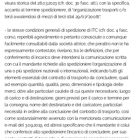
visura storica del 28.03.2023 (cfr. doc. 30 fasc. att.), con la specifica,
accanto al termine spedizioniere, di “organizzazione trasporti c/o
terzi avvalendosi di mezzi di terzi (dal 29/07/2008)”;
- le stesse condizioni generali di spedizione di ITC (cfr. doc. 4 fasc.
conv.), reperibili agevolmente e pertanto conosciute o comunque
facilmente consultabili dalla società attrice, che peraltro non le ha
espressamente contestate, rivelano, tra le definizioni, che per
conferimento di incarico deve intendersi la comunicazione scritta
con cui il mandante richiede allo spedizioniere l’organizzazione di
una o più spedizioni nazionali o internazionali, indicando tutti gli
elementi essenziali del contratto di trasporto da concludere, quali
ad esempio quantità, qualità, peso, dimensioni e tipologia delle
merci, oltre alle particolari cautele di cui queste necessitano, luogo
di carico e di destinazione, giorni previsti per il carico e termine per
la consegna, nome del destinatario e del caricatore, particolari
necessità in ordine alla conclusione del contratto di trasporto, così
come sostanzialmente avvenuto con la menzionata comunicazione
e-mail del 3.09.2019, ed altresì specificano che il mandante è colui
che conferisce allo spedizioniere l’incarico di concludere, per suo