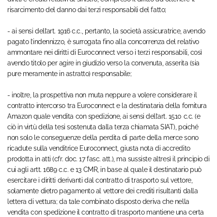
risarcimento del danno dai terzi responsabili del fatto;
- ai sensi dell’art. 1916 c.c., pertanto, la società assicuratrice, avendo
pagato l’indennizzo, è surrogata fino alla concorrenza del relativo
ammontare nei diritti di Euroconnect verso i terzi responsabili, così
avendo titolo per agire in giudizio verso la convenuta, asserita (sia
pure meramente in astratto) responsabile;
- inoltre, la prospettiva non muta neppure a volere considerare il
contratto intercorso tra Euroconnect e la destinataria della fornitura
Amazon quale vendita con spedizione, ai sensi dell’art. 1510 c.c. (e
ciò in virtù della tesi sostenuta dalla terza chiamata SIAT), poiché
non solo le conseguenze della perdita di parte della merce sono
ricadute sulla venditrice Euroconnect, giusta nota di accredito
prodotta in atti (cfr. doc. 17 fasc. att.), ma sussiste altresì il principio di
cui agli artt. 1689 c.c. e 13 CMR, in base al quale il destinatario può
esercitare i diritti derivanti dal contratto di trasporto sul vettore,
solamente dietro pagamento al vettore dei crediti risultanti dalla
lettera di vettura; da tale combinato disposto deriva che nella
vendita con spedizione il contratto di trasporto mantiene una certa