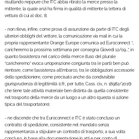
risultando neppure che ITC abbia ritirato la merce presso la
mittente, la quale anzi ha firma in qualità di mittente la lettera di
vettura di cui al doc. 8;
- non rileva, infine, come prova di assunzione da parte di ITC degli
ulteriori obblighi del vettore, la comunicazione via mail in cui la
propria rappresentante Orange Europe comunica ad Euroconnect “…
caricheremo la prossima settimana per consegna Giovedì 12/09…”, in
quanto l’assistenza nel carico della merce (l’uso del plurale
“caricheremo” evoca un’operazione congiunta tra le parti) ben può
rientrare, come l’assistenza all’imbarco, tra le obbligazioni accessorie
dello spedizioniere, come precisato anche da condivisibile
giurisprudenza di legittimità (cfr., per tutte, Cass. civ., n. 18982/2016)
che tiene tale attività materiale ben distinta da quella consistente
nel trasporto della merce da un luogo a un altro (questa sì azione
tipica del trasportatore);
- ne discende che tra Euroconnect e ITC è stato concluso un
contratto di spedizione, consistente nel mandato senza
rappresentanza a stipulare un contratto di trasporto, a sua volta
concluso, in base alla documentazione in atti e per conto di