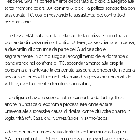
- ebbene, SIAT ha correttamente depositato sub doc. 2 allegato alla
terza memoria ex art. 183, comma 6, c.p.c., la polizza sottoscritta con
l’assicurata ITC, così dimostrando la sussistenza del contratto di
assicurazione;
- la stessa SIAT, sulla scorta della suddetta polizza, subordina la
domanda di rivalsa nei confronti di Unterer, da sé chiamata in causa,
a due ordini di pronunce da parte del Giudice adito e,
segnatamente, in primo luogo all’accoglimento delle domande di
parte attrice nei confronti di ITC, secondariamente alla propria
condanna a manlevare la convenuta assicurata, chiedendo in buona
sostanza di precostituire un titolo in via di regresso nei confronti del
vettore, eventualmente ritenuto responsabile;
- tale figura di azione subordinata è consentita dall’art. 1916 c.c.,
anche in un’ottica di economia processuale, onde evitare
un’eventuale successiva causa di rivalsa, come più volte chiarito in
legittimità (cfr. Cass. civ., n. 13342/2004; n. 15930/2002);
- deve, pertanto, ritenersi sussistente la legittimazione ad agire di
SIAT nei confronti di Unterer, in presenza di un eventuale interesse