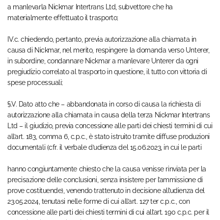
a manlevarla Nickmar Intertrans Ltd, subvettore che ha
materialmente effettuato il trasporto;
IV.c. chiedendo, pertanto, previa autorizzazione alla chiamata in
causa di Nickmar, nel merito, respingere la domanda verso Unterer,
in subordine, condannare Nickmar a manlevare Unterer da ogni
pregiudizio correlato al trasporto in questione, il tutto con vittoria di
spese processuali;
§.V. Dato atto che – abbandonata in corso di causa la richiesta di
autorizzazione alla chiamata in causa della terza Nickmar Intertrans
Ltd – il giudizio, previa concessione alle parti dei chiesti termini di cui
all’art. 183, comma 6, c.p.c., è stato istruito tramite diffuse produzioni
documentali (cfr. il verbale d’udienza del 15.06.2023, in cui le parti
hanno congiuntamente chiesto che la causa venisse rinviata per la
precisazione delle conclusioni, senza insistere per l’ammissione di
prove costituende), venendo trattenuto in decisione all’udienza del
23.05.2024, tenutasi nelle forme di cui all’art. 127 ter c.p.c., con
concessione alle parti dei chiesti termini di cui all’art. 190 c.p.c. per il