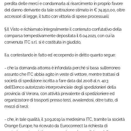
perdita delle merci e condannarla al risarcimento in proprio favore
del danno derivante da tale sottrazione stimato in € 74.250,00, oltre
accessori di legge, il tutto con vittoria di spese processuali;
§.II. Visto e richiamato integralmente il contenuto confutativo della
comparsa tempestivamente depositata il 6.04.2021, con cui la
convenuta ITC s.r.l. si è costituita in giudizio,
II.a. contestando in fatto ed eccependo in diritto quanto segue:
- che la domanda attorea è infondata perché si basa sull’erroneo
assunto che ITC abbia agito in veste di vettore, mentre trattasi di
società di spedizione iscritta a fare data dal 2008 al n. 403
dell’Elenco autorizzato interprovinciale degli spedizionieri della
provincia di Verona, con attività prevalente di spedizioniere ed
organizzatore di trasporti presso terzi, avvalendosi, oltre tutto, di
mezzi di terzi;
- che, in tale qualità, il 3.09.2019 la medesima ITC, tramite la società
Orange Europe, ha ricevuto da Euroconnect la richiesta di