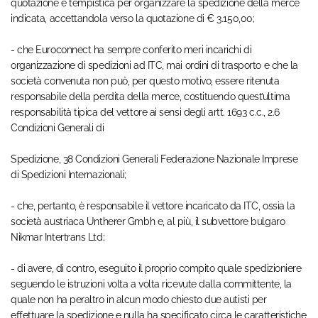
quotazione e tempistica per organizzare la spedizione della merce
indicata, accettandola verso la quotazione di € 3.150,00;
- che Euroconnect ha sempre conferito meri incarichi di
organizzazione di spedizioni ad ITC, mai ordini di trasporto e che la
società convenuta non può, per questo motivo, essere ritenuta
responsabile della perdita della merce, costituendo quest’ultima
responsabilità tipica del vettore ai sensi degli artt. 1693 c.c., 2.6
Condizioni Generali di
Spedizione, 38 Condizioni Generali Federazione Nazionale Imprese
di Spedizioni Internazionali;
- che, pertanto, è responsabile il vettore incaricato da ITC, ossia la
società austriaca Untherer Gmbh e, al più, il subvettore bulgaro
Nikmar Intertrans Ltd;
- di avere, di contro, eseguito il proprio compito quale spedizioniere
seguendo le istruzioni volta a volta ricevute dalla committente, la
quale non ha peraltro in alcun modo chiesto due autisti per
effettuare la spedizione e nulla ha specificato circa le caratteristiche