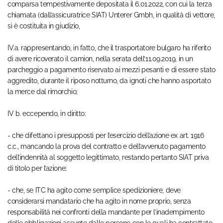
comparsa tempestivamente depositata il 6.01.2022, con cui la terza
chiamata (dall’assicuratrice SIAT) Unterer Gmbh, in qualità di vettore,
si è costituita in giudizio,
IV.a. rappresentando, in fatto, che il trasportatore bulgaro ha riferito
di avere ricoverato il camion, nella serata dell’11.09.2019, in un
parcheggio a pagamento riservato ai mezzi pesanti e di essere stato
aggredito, durante il riposo notturno, da ignoti che hanno asportato
la merce dal rimorchio;
IV b. eccependo, in diritto:
- che difettano i presupposti per l’esercizio dell’azione ex art. 1916
c.c., mancando la prova del contratto e dell’avvenuto pagamento
dell’indennità al soggetto legittimato, restando pertanto SIAT priva
di titolo per l’azione;
- che, se ITC ha agito come semplice spedizioniere, deve
considerarsi mandatario che ha agito in nome proprio, senza
responsabilità nei confronti della mandante per l’inadempimento