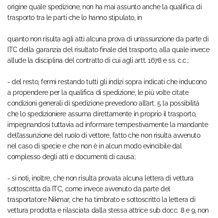
origine quale spedizione, non ha mai assunto anche la qualifica di
trasporto tra le parti che lo hanno stipulato, in
quanto non risulta agli atti alcuna prova di un’assunzione da parte di
ITC della garanzia del risultato finale del trasporto, alla quale invece
allude la disciplina del contratto di cui agli artt. 1678 e ss. c.c.;
- del resto, fermi restando tutti gli indizi sopra indicati che inducono
a propendere per la qualifica di spedizione, le più volte citate
condizioni generali di spedizione prevedono all’art. 5 la possibilità
che lo spedizioniere assuma direttamente in proprio il trasporto,
impegnandosi tuttavia ad informare tempestivamente la mandante
dell’assunzione del ruolo di vettore, fatto che non risulta avvenuto
nel caso di specie e che non è in alcun modo evincibile dal
complesso degli atti e documenti di causa;
- si noti, inoltre, che non risulta provata alcuna lettera di vettura
sottoscritta da ITC, come invece avvenuto da parte del
trasportatore Nikmar, che ha timbrato e sottoscritto la lettera di
vettura prodotta e rilasciata dalla stessa attrice sub docc. 8 e 9, non