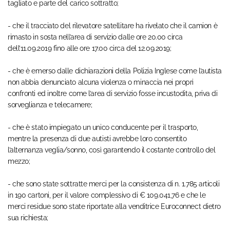
tagliato e parte del carico sottratto;
- che il tracciato del rilevatore satellitare ha rivelato che il camion è
rimasto in sosta nell’area di servizio dalle ore 20.00 circa
dell’11.09.2019 fino alle ore 17.00 circa del 12.09.2019;
- che è emerso dalle dichiarazioni della Polizia Inglese come l’autista
non abbia denunciato alcuna violenza o minaccia nei propri
confronti ed inoltre come l’area di servizio fosse incustodita, priva di
sorveglianza e telecamere;
- che è stato impiegato un unico conducente per il trasporto,
mentre la presenza di due autisti avrebbe loro consentito
l’alternanza veglia/sonno, così garantendo il costante controllo del
mezzo;
- che sono state sottratte merci per la consistenza di n. 1.785 articoli
in 190 cartoni, per il valore complessivo di € 109.041,76 e che le
merci residue sono state riportate alla venditrice Euroconnect dietro
sua richiesta;