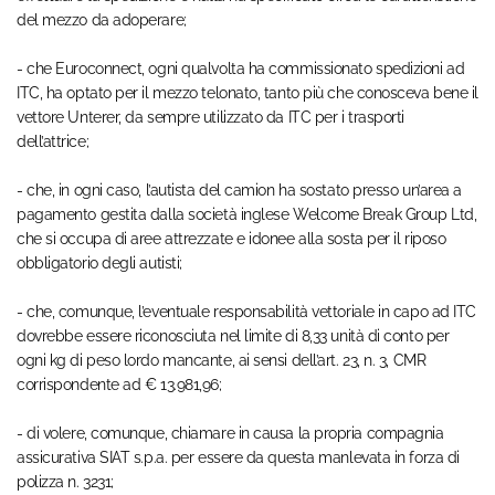
del mezzo da adoperare;
- che Euroconnect, ogni qualvolta ha commissionato spedizioni ad
ITC, ha optato per il mezzo telonato, tanto più che conosceva bene il
vettore Unterer, da sempre utilizzato da ITC per i trasporti
dell’attrice;
- che, in ogni caso, l’autista del camion ha sostato presso un’area a
pagamento gestita dalla società inglese Welcome Break Group Ltd,
che si occupa di aree attrezzate e idonee alla sosta per il riposo
obbligatorio degli autisti;
- che, comunque, l’eventuale responsabilità vettoriale in capo ad ITC
dovrebbe essere riconosciuta nel limite di 8,33 unità di conto per
ogni kg di peso lordo mancante, ai sensi dell’art. 23, n. 3, CMR
corrispondente ad € 13.981,96;
- di volere, comunque, chiamare in causa la propria compagnia
assicurativa SIAT s.p.a. per essere da questa manlevata in forza di
polizza n. 3231;