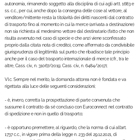
autonomia, rimanendo soggetto alla disciplina di cui agli artt. 1683 e
ss. c.c., per cui, anche dopo la consegna delle cose al vettore, al
venditore/mittente resta la titolarità dei diritti nascenti dal contratto
di trasporto fino al momento in cui la merce (arrivata a destinazione)
non sia richiesta al medesimo vettore dal destinatario (fatto che non
risulta avvenuto nel caso di specie e che anzi viene sconfessato
proprio dalla citata nota di credito), come affermato da condivisibile
giurisprudenza di legittimità sul punto che ribadisce tale principio
anche per il caso del trasporto internazionale di merce (cfr., tra le
altre, Cass. civ., n. 31067/2019; Cass. civ., n. 6484/2017);
VI.c. Sempre nel merito, la domanda attorea non è fondata e va
rigettata alla luce delle seguenti considerazioni;
- è, invero, corretta la prospettazione di parte convenuta che
sussume il contratto da sé concluso con Euroconnect nel contratto
di spedizione e non in quello di trasporto;
- è opportuno premettere, al riguardo, che la norma di cui all’art.
1737 c.c., in vigore prima della legge n. 233 del 29.12.2021, di