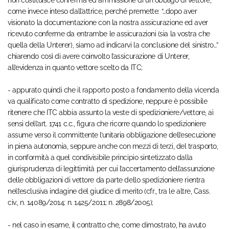
non costituisce conferma ed ammissione di un obbligo di vettore,
come invece inteso dall’attrice, perché premette: “…dopo aver
visionato la documentazione con la nostra assicurazione ed aver
ricevuto conferme da entrambe le assicurazioni (sia la vostra che
quella della Unterer), siamo ad indicarvi la conclusione del sinistro…”
chiarendo così di avere coinvolto l’assicurazione di Unterer,
all’evidenza in quanto vettore scelto da ITC;
- appurato quindi che il rapporto posto a fondamento della vicenda
va qualificato come contratto di spedizione, neppure è possibile
ritenere che ITC abbia assunto la veste di spedizioniere/vettore, ai
sensi dell’art. 1741 c.c., figura che ricorre quando lo spedizioniere
assume verso il committente l’unitaria obbligazione dell’esecuzione
in piena autonomia, seppure anche con mezzi di terzi, del trasporto,
in conformità a quel condivisibile principio sintetizzato dalla
giurisprudenza di legittimità per cui l’accertamento dell’assunzione
delle obbligazioni di vettore da parte dello spedizioniere rientra
nell’esclusiva indagine del giudice di merito (cfr., tra le altre, Cass.
civ., n. 14089/2014; n. 1425/2011; n. 2898/2005);
- nel caso in esame, il contratto che, come dimostrato, ha avuto