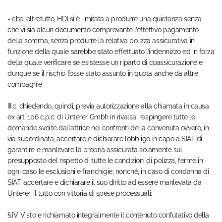
- che, oltretutto, HDI si è limitata a produrre una quietanza senza
che vi sia alcun documento comprovante l’effettivo pagamento
della somma, senza produrre la relativa polizza assicurativa in
funzione della quale sarebbe stato effettuato l’indennizzo ed in forza
della quale verificare se esistesse un riparto di coassicurazione e
dunque se il rischio fosse stato assunto in quota anche da altre
compagnie;
III.c. chiedendo, quindi, previa autorizzazione alla chiamata in causa
ex art. 106 c.p.c. di Unterer Gmbh in rivalsa, respingere tutte le
domande svolte dall’attrice nei confronti della convenuta ovvero, in
via subordinata, accertare e dichiarare l’obbligo in capo a SIAT di
garantire e manlevare la propria assicurata solamente sul
presupposto del rispetto di tutte le condizioni di polizza, ferme in
ogni caso le esclusioni e franchigie, nonché, in caso di condanna di
SIAT, accertare e dichiarare il suo diritto ad essere manlevata da
Unterer, il tutto con vittoria di spese processuali;
§.IV. Visto e richiamato integralmente il contenuto confutativo della