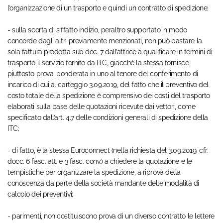
l’organizzazione di un trasporto e quindi un contratto di spedizione;
- sulla scorta di siffatto indizio, peraltro supportato in modo
concorde dagli altri previamente menzionati, non può bastare la
sola fattura prodotta sub doc. 7 dall’attrice a qualificare in termini di
trasporto il servizio fornito da ITC, giacché la stessa fornisce
piuttosto prova, ponderata in uno al tenore del conferimento di
incarico di cui al carteggio 3.09.2019, del fatto che il preventivo del
costo totale della spedizione è comprensivo dei costi del trasporto
elaborati sulla base delle quotazioni ricevute dai vettori, come
specificato dall’art. 4.7 delle condizioni generali di spedizione della
ITC;
- di fatto, è la stessa Euroconnect (nella richiesta del 3.09.2019, cfr.
docc. 6 fasc. att. e 3 fasc. conv.) a chiedere la quotazione e le
tempistiche per organizzare la spedizione, a riprova della
conoscenza da parte della società mandante delle modalità di
calcolo dei preventivi;
- parimenti, non costituiscono prova di un diverso contratto le lettere