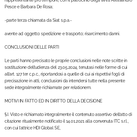
rappresentante pro tempore, con il patrocinio degli avv.ti Alessandro
Pesce e Barbara De Rosa;
-parte terza chiamata da Siat s.p.a.-
avente ad oggetto: spedizione e trasporto; risarcimento danni.
CONCLUSIONI DELLE PARTI
Le parti hanno precisato le proprie conclusioni nelle note scritte in
sostituzione dell’udienza del 23.05.2024, tenutasi nelle forme di cui
all’art. 127 ter c.p.c., riportandosi a quelle di cui ai rispettivi fogli di
precisazione in atti, conclusioni da intendersi tutte nella presente
sede integralmente richiamate per relationem.
MOTIVI IN FATTO ED IN DIRITTO DELLA DECISIONE
§.I. Visto e richiamato integralmente il contenuto assertivo dell’atto di
citazione ritualmente notificato il 14.01.2021 alla convenuta ITC s.r.l.,
con cui l’attrice HDI Global SE,