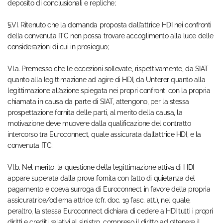
deposito di conclusionali e repliche;
§.VI. Ritenuto che la domanda proposta dall’attrice HDI nei confronti
della convenuta ITC non possa trovare accoglimento alla luce delle
considerazioni di cui in prosieguo;
VI.a. Premesso che le eccezioni sollevate, rispettivamente, da SIAT
quanto alla legittimazione ad agire di HDI, da Unterer quanto alla
legittimazione all’azione spiegata nei propri confronti con la propria
chiamata in causa da parte di SIAT, attengono, per la stessa
prospettazione fornita delle parti, al merito della causa, la
motivazione deve muovere dalla qualificazione del contratto
intercorso tra Euroconnect, quale assicurata dall’attrice HDI, e la
convenuta ITC;
VI.b. Nel merito, la questione della legittimazione attiva di HDI
appare superata dalla prova fornita con l’atto di quietanza del
pagamento e coeva surroga di Euroconnect in favore della propria
assicuratrice/odierna attrice (cfr. doc. 19 fasc. att.), nel quale,
peraltro, la stessa Euroconnect dichiara di cedere a HDI tutti i propri
diritti e crediti relativi al sinistro, compreso il diritto ad ottenere il