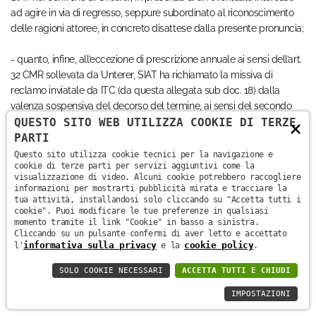
ad agire in via di regresso, seppure subordinato al riconoscimento
delle ragioni attoree, in concreto disattese dalla presente pronuncia;
- quanto, infine, all’eccezione di prescrizione annuale ai sensi dell’art.
32 CMR sollevata da Unterer, SIAT ha richiamato la missiva di
reclamo inviatale da ITC (da questa allegata sub doc. 18) dalla
valenza sospensiva del decorso del termine, ai sensi del secondo
QUESTO SITO WEB UTILIZZA COOKIE DI TERZE
×
comma dell’art. 32 CMR;
PARTI
- di conseguenza, la chiamata in causa di Unterer non può dirsi
Questo sito utilizza cookie tecnici per la navigazione e
cookie di terze parti per servizi aggiuntivi come la
infondata o arbitraria in astratto, sebbene in concreto non sia stata
visualizzazione di video. Alcuni cookie potrebbero raccogliere
oggetto di valutazione nel merito in quanto assorbita dal rigetto
informazioni per mostrarti pubblicità mirata e tracciare la
della domanda attorea;
tua attività, installandosi solo cliccando su "Accetta tutti i
cookie". Puoi modificare le tue preferenze in qualsiasi
momento tramite il link "Cookie" in basso a sinistra.
V.b. In conclusione, le spese processuali, liquidate come da
Cliccando su un pulsante confermi di aver letto e accettato
informativa sulla privacy
cookie policy
dispositivo in ragione del valore della causa e di natura e quantità
l'
e la
.
dell’attività difensiva svolta, vanno poste a carico dell’attrice in base
SOLO COOKIE NECESSARI
ACCETTA TUTTI E CHIUDI
al principio di soccombenza nei confronti della convenuta ed in
base al principio di causalità nei confronti delle terze chiamate;
IMPOSTAZIONI