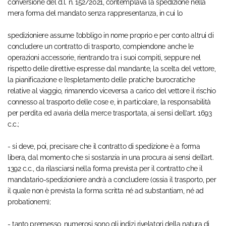
conversione del d.l. n. 152/2021, contemplava la spedizione nella
mera forma del mandato senza rappresentanza, in cui lo
spedizioniere assume l’obbligo in nome proprio e per conto altrui di
concludere un contratto di trasporto, compiendone anche le
operazioni accessorie, rientrando tra i suoi compiti, seppure nel
rispetto delle direttive espresse dal mandante, la scelta del vettore,
la pianificazione e l’espletamento delle pratiche burocratiche
relative al viaggio, rimanendo viceversa a carico del vettore il rischio
connesso al trasporto delle cose e, in particolare, la responsabilità
per perdita ed avaria della merce trasportata, ai sensi dell’art. 1693
c.c.;
- si deve, poi, precisare che il contratto di spedizione è a forma
libera, dal momento che si sostanzia in una procura ai sensi dell’art.
1392 c.c., da rilasciarsi nella forma prevista per il contratto che il
mandatario-spedizioniere andrà a concludere (ossia il trasporto, per
il quale non è prevista la forma scritta né ad substantiam, né ad
probationem);
- tanto premesso, numerosi sono gli indizi rivelatori della natura di