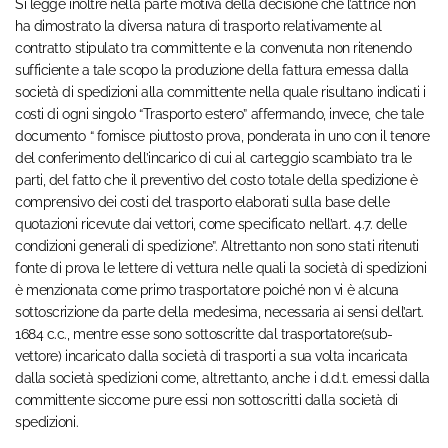
Si legge inoltre nella parte motiva della decisione che l’attrice non
ha dimostrato la diversa natura di trasporto relativamente al
contratto stipulato tra committente e la convenuta non ritenendo
sufficiente a tale scopo la produzione della fattura emessa dalla
società di spedizioni alla committente nella quale risultano indicati i
costi di ogni singolo “Trasporto estero” affermando, invece, che tale
documento “ fornisce piuttosto prova, ponderata in uno con il tenore
del conferimento dell’incarico di cui al carteggio scambiato tra le
parti, del fatto che il preventivo del costo totale della spedizione è
comprensivo dei costi del trasporto elaborati sulla base delle
quotazioni ricevute dai vettori, come specificato nell’art. 4.7. delle
condizioni generali di spedizione”. Altrettanto non sono stati ritenuti
fonte di prova le lettere di vettura nelle quali la società di spedizioni
è menzionata come primo trasportatore poiché non vi è alcuna
sottoscrizione da parte della medesima, necessaria ai sensi dell’art.
1684 c.c., mentre esse sono sottoscritte dal trasportatore(sub-
vettore) incaricato dalla società di trasporti a sua volta incaricata
dalla società spedizioni come, altrettanto, anche i d.d.t. emessi dalla
committente siccome pure essi non sottoscritti dalla società di
spedizioni.