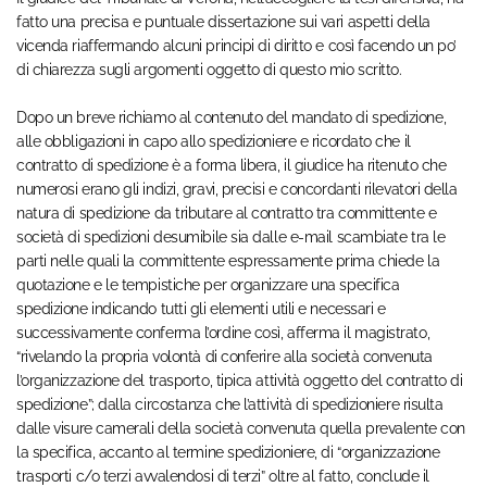
fatto una precisa e puntuale dissertazione sui vari aspetti della
vicenda riaffermando alcuni principi di diritto e così facendo un po’
di chiarezza sugli argomenti oggetto di questo mio scritto.
Dopo un breve richiamo al contenuto del mandato di spedizione,
alle obbligazioni in capo allo spedizioniere e ricordato che il
contratto di spedizione è a forma libera, il giudice ha ritenuto che
numerosi erano gli indizi, gravi, precisi e concordanti rilevatori della
natura di spedizione da tributare al contratto tra committente e
società di spedizioni desumibile sia dalle e-mail scambiate tra le
parti nelle quali la committente espressamente prima chiede la
quotazione e le tempistiche per organizzare una specifica
spedizione indicando tutti gli elementi utili e necessari e
successivamente conferma l’ordine così, afferma il magistrato,
“rivelando la propria volontà di conferire alla società convenuta
l’organizzazione del trasporto, tipica attività oggetto del contratto di
spedizione”; dalla circostanza che l’attività di spedizioniere risulta
dalle visure camerali della società convenuta quella prevalente con
la specifica, accanto al termine spedizioniere, di “organizzazione
trasporti c/o terzi avvalendosi di terzi” oltre al fatto, conclude il