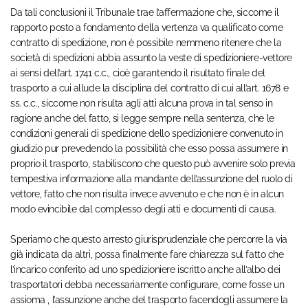
Da tali conclusioni il Tribunale trae l’affermazione che, siccome il
rapporto posto a fondamento della vertenza va qualificato come
contratto di spedizione, non è possibile nemmeno ritenere che la
società di spedizioni abbia assunto la veste di spedizioniere-vettore
ai sensi dell’art. 1741 c.c., cioè garantendo il risultato finale del
trasporto a cui allude la disciplina del contratto di cui all’art. 1678 e
ss. c.c., siccome non risulta agli atti alcuna prova in tal senso in
ragione anche del fatto, si legge sempre nella sentenza, che le
condizioni generali di spedizione dello spedizioniere convenuto in
giudizio pur prevedendo la possibilità che esso possa assumere in
proprio il trasporto, stabiliscono che questo può avvenire solo previa
tempestiva informazione alla mandante dell’assunzione del ruolo di
vettore, fatto che non risulta invece avvenuto e che non è in alcun
modo evincibile dal complesso degli atti e documenti di causa.
Speriamo che questo arresto giurisprudenziale che percorre la via
già indicata da altri, possa finalmente fare chiarezza sul fatto che
l’incarico conferito ad uno spedizioniere iscritto anche all’albo dei
trasportatori debba necessariamente configurare, come fosse un
assioma , l’assunzione anche del trasporto facendogli assumere la