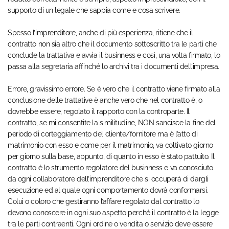
supporto di un legale che sappia come e cosa scrivere.
Spesso l’imprenditore, anche di più esperienza, ritiene che il
contratto non sia altro che il documento sottoscritto tra le parti che
conclude la trattativa e avvia il businness e così, una volta firmato, lo
passa alla segretaria affinché lo archivi tra i documenti dell’impresa.
Errore, gravissimo errore. Se è vero che il contratto viene firmato alla
conclusione delle trattative è anche vero che nel contratto è, o
dovrebbe essere, regolato il rapporto con la controparte. Il
contratto, se mi consentite la similitudine, NON sancisce la fine del
periodo di corteggiamento del cliente/fornitore ma è l’atto di
matrimonio con esso e come per il matrimonio, va coltivato giorno
per giorno sulla base, appunto, di quanto in esso è stato pattuito. Il
contratto è lo strumento regolatore del businness e va conosciuto
da ogni collaboratore dell’imprenditore che si occuperà di dargli
esecuzione ed al quale ogni comportamento dovrà conformarsi.
Colui o coloro che gestiranno l’affare regolato dal contratto lo
devono conoscere in ogni suo aspetto perché il contratto è la legge
tra le parti contraenti. Ogni ordine o vendita o servizio deve essere