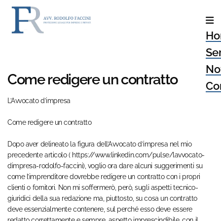
Ho
Ser
No
Come redigere un contratto
Con
L’Avvocato d’impresa
Come redigere un contratto
Dopo aver delineato la figura dell’Avvocato d’impresa nel mio
precedente articolo ( https://www.linkedin.com/pulse/lavvocato-
dimpresa-rodolfo-faccini), voglio ora dare alcuni suggerimenti su
come l’imprenditore dovrebbe redigere un contratto con i propri
clienti o fornitori. Non mi soffermerò, però, sugli aspetti tecnico-
giuridici della sua redazione ma, piuttosto, su cosa un contratto
deve essenzialmente contenere, sul perché esso deve essere
redatto correttamente e sempre, aspetto imprescindibile, con il