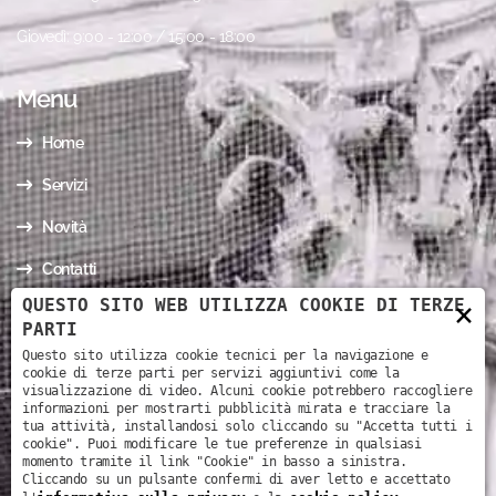
Giovedì: 9:00 - 12:00 / 15:00 - 18:00
Menu
Home
Servizi
Novità
Contatti
QUESTO SITO WEB UTILIZZA COOKIE DI TERZE
×
I nostri contatti
PARTI
Questo sito utilizza cookie tecnici per la navigazione e
cookie di terze parti per servizi aggiuntivi come la
Via Mario Todeschini, 3 - 37126 - Verona (VR)
visualizzazione di video. Alcuni cookie potrebbero raccogliere
informazioni per mostrarti pubblicità mirata e tracciare la
+39 330 39 16 73
tua attività, installandosi solo cliccando su "Accetta tutti i
cookie". Puoi modificare le tue preferenze in qualsiasi
legalstudiofaccinivr@gmail.com
momento tramite il link "Cookie" in basso a sinistra.
Cliccando su un pulsante confermi di aver letto e accettato