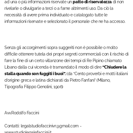
ad una o più informazioni riservate un
patto di riservatezza
di non
rivelarle o divulgarle a terzi o a farne altrimenti uso. Da ciò la
necessità di avere prima individuato e catalogato tutte le
informazioni riservate e selezionato il personale che ne ha accesso.
Senza gli accorgimenti sopra suggeriti non è possibile o molto
difficile ottenere tutela dei propri segreti commerciali con il rischio di
fare la fine di un certo villanzone dei tempi di Re Pipino chiamato
Libano dalla cui vicenda è tramandato il modo di dire
“Chiudere la
stalla quando son fuggiti i buoi”.
(da “Cento proverbi e motti italiani
d’origine greca e latina dichiarati da Pietro Fanfani” (Milano,
Tipografia Filippo Genolini, 1906)
Avv.Rodolfo Faccini
Contatti: legalstudiofaccinivr@gmail.com -
www.studiolegalefaccini.it