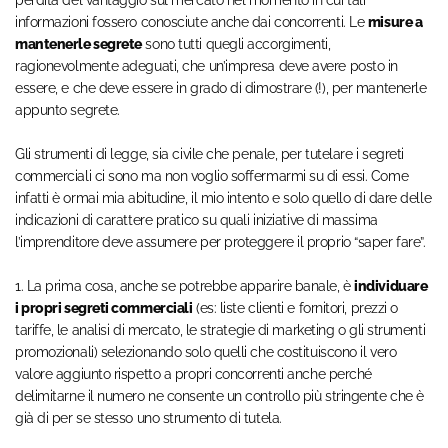
perdita del vantaggio sul mercato nel momento in cui tali
informazioni fossero conosciute anche dai concorrenti. Le
misure a
mantenerle segrete
sono tutti quegli accorgimenti,
ragionevolmente adeguati, che un’impresa deve avere posto in
essere, e che deve essere in grado di dimostrare (!), per mantenerle
appunto segrete.
Gli strumenti di legge, sia civile che penale, per tutelare i segreti
commerciali ci sono ma non voglio soffermarmi su di essi. Come
infatti è ormai mia abitudine, il mio intento e solo quello di dare delle
indicazioni di carattere pratico su quali iniziative di massima
l’imprenditore deve assumere per proteggere il proprio “saper fare”.
1. La prima cosa, anche se potrebbe apparire banale, è
individuare
i propri segreti commerciali
(es: liste clienti e fornitori, prezzi o
tariffe, le analisi di mercato, le strategie di marketing o gli strumenti
promozionali) selezionando solo quelli che costituiscono il vero
valore aggiunto rispetto a propri concorrenti anche perché
delimitarne il numero ne consente un controllo più stringente che è
già di per se stesso uno strumento di tutela.