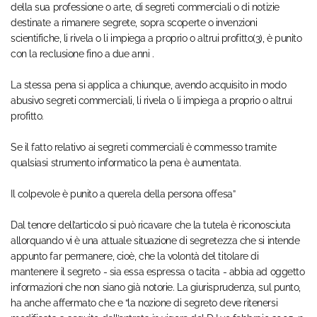
della sua professione o arte, di segreti commerciali o di notizie
destinate a rimanere segrete, sopra scoperte o invenzioni
scientifiche, li rivela o li impiega a proprio o altrui profitto(3), è punito
con la reclusione fino a due anni .
La stessa pena si applica a chiunque, avendo acquisito in modo
abusivo segreti commerciali, li rivela o li impiega a proprio o altrui
profitto.
Se il fatto relativo ai segreti commerciali è commesso tramite
qualsiasi strumento informatico la pena è aumentata.
Il colpevole è punito a querela della persona offesa”
Dal tenore dell’articolo si può ricavare che la tutela è riconosciuta
allorquando vi è una attuale situazione di segretezza che si intende
appunto far permanere, cioè, che la volontà del titolare di
mantenere il segreto - sia essa espressa o tacita - abbia ad oggetto
informazioni che non siano già notorie. La giurisprudenza, sul punto,
ha anche affermato che e “la nozione di segreto deve ritenersi