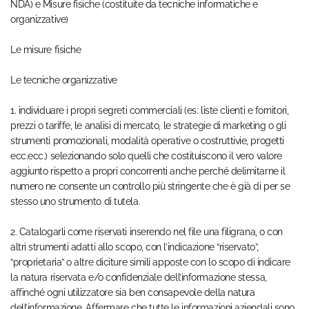
NDA) e Misure fisiche (costituite da tecniche informatiche e
organizzative)
Le misure fisiche
Le tecniche organizzative
1. individuare i propri segreti commerciali (es: liste clienti e fornitori,
prezzi o tariffe, le analisi di mercato, le strategie di marketing o gli
strumenti promozionali, modalità operative o costruttivie, progetti
ecc.ecc.) selezionando solo quelli che costituiscono il vero valore
aggiunto rispetto a propri concorrenti anche perché delimitarne il
numero ne consente un controllo più stringente che è già di per se
stesso uno strumento di tutela.
2. Catalogarli come riservati inserendo nel file una filigrana, o con
altri strumenti adatti allo scopo, con l’indicazione “riservato”,
“proprietaria” o altre diciture simili apposte con lo scopo di indicare
la natura riservata e/o confidenziale dell’informazione stessa,
affinché ogni utilizzatore sia ben consapevole della natura
dell’informazione. Affermare che tutte le informazioni aziendali sono