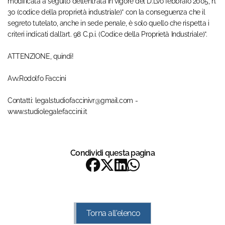
modificata a seguito dell’entrata in vigore del D.Lvo febbraio 2005, n.
30 (codice della proprietà industriale)” con la conseguenza che il
segreto tutelato, anche in sede penale, è solo quello che rispetta i
criteri indicati dall’art. 98 C.p.i. (Codice della Proprietà Industriale)”.
ATTENZIONE, quindi!
Avv.Rodolfo Faccini
Contatti: legalstudiofaccinivr@gmail.com -
www.studiolegalefaccini.it
Condividi questa pagina
Torna all'elenco