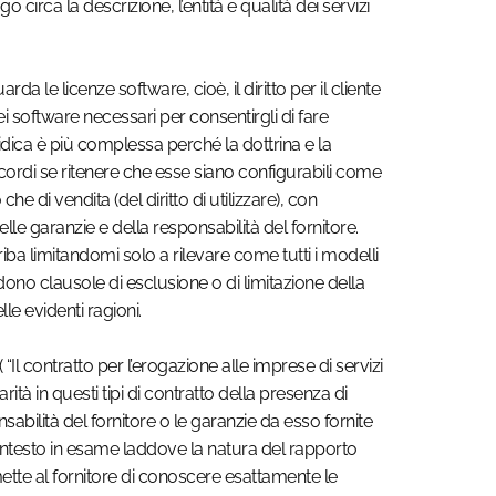
o circa la descrizione, l’entità e qualità dei servizi
arda le licenze software, cioè, il diritto per il cliente
ei software necessari per consentirgli di fare
idica è più complessa perché la dottrina e la
rdi se ritenere che esse siano configurabili come
che di vendita (del diritto di utilizzare), con
elle garanzie e della responsabilità del fornitore.
iba limitandomi solo a rilevare come tutti i modelli
dono clausole di esclusione o di limitazione della
le evidenti ragioni.
“Il contratto per l’erogazione alle imprese di servizi
ità in questi tipi di contratto della presenza di
nsabilità del fornitore o le garanzie da esso fornite
 contesto in esame laddove la natura del rapporto
tte al fornitore di conoscere esattamente le