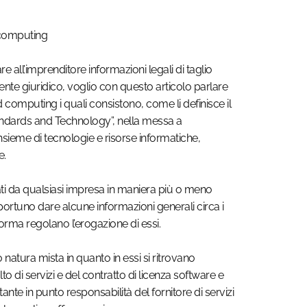
d computing
e all’imprenditore informazioni legali di taglio
ente giuridico, voglio con questo articolo parlare
ud computing i quali consistono, come li definisce il
tandards and Technology”, nella messa a
insieme di tecnologie e risorse informatiche,
e.
zzati da qualsiasi impresa in maniera più o meno
portuno dare alcune informazioni generali circa i
norma regolano l’erogazione di essi.
o natura mista in quanto in essi si ritrovano
to di servizi e del contratto di licenza software e
nte in punto responsabilità del fornitore di servizi