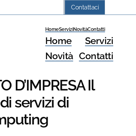
Contattaci
Home
Servizi
Novità
Contatti
Home
Servizi
Novità
Contatti
 D’IMPRESA Il
di servizi di
mputing