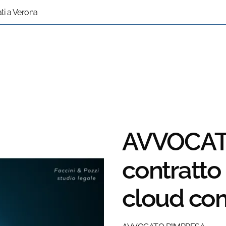
ati a Verona
AVVOCATO
contratto 
cloud co