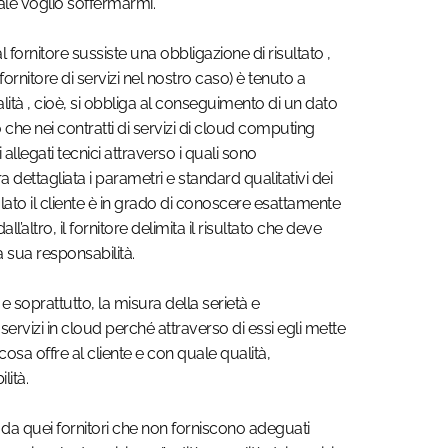
uale voglio soffermarmi.
al fornitore sussiste una obbligazione di risultato ,
il fornitore di servizi nel nostro caso) è tenuto a
lità , cioè, si obbliga al conseguimento di un dato
o che nei contratti di servizi di cloud computing
allegati tecnici attraverso i quali sono
a dettagliata i parametri e standard qualitativi dei
 lato il cliente è in grado di conoscere esattamente
all’altro, il fornitore delimita il risultato che deve
a sua responsabilità.
 e soprattutto, la misura della serietà e
 servizi in cloud perché attraverso di essi egli mette
cosa offre al cliente e con quale qualità,
ità.
o, da quei fornitori che non forniscono adeguati