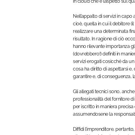
in cloud che è l’aspetto sul q
Nell’appalto di servizi in capo 
cioè, quella in cui il debitore (
realizzare una determinata fina
risultato. In ragione di ciò ecc
hanno rilevante importanza gli 
(dovrebbero!) definiti in manier
servizi erogati cosicché da un
cosa ha diritto di aspettarsi e, d
garantire e, di conseguenza, l
Gli allegati tecnici sono, anche
professionalità del fornitore di
per iscritto in maniera precisa 
assumendosene la responsabil
Diffidi l’imprenditore, pertant