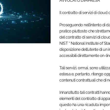
AVVOCATO D’IMPRESA
Il contratto di servizi di clou
Proseguendo nell’intento di dar
pratico piuttosto che strettam
del contratto di servizi di clo
NIST “ National Institute of S
disposizione dell’utente di un 
accessibili direttamente on-lin
Tali servizi, ormai, sono utili
estesa e, pertanto, ritengo op
contenuti contrattuali che di 
Innanzitutto tali contratti hann
elementi del contratto di appal
questo ha una ricaduta importa