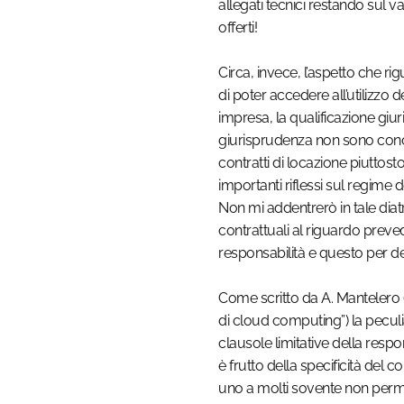
allegati tecnici restando sul vag
offerti!
Circa, invece, l’aspetto che rigu
di poter accedere all’utilizzo d
impresa, la qualificazione giur
giurisprudenza non sono conco
contratti di locazione piuttosto 
importanti riflessi sul regime d
Non mi addentrerò in tale diatr
contrattuali al riguardo preve
responsabilità e questo per del
Come scritto da A. Mantelero ( 
di cloud computing”) la peculiar
clausole limitative della respo
è frutto della specificità del
uno a molti sovente non perme