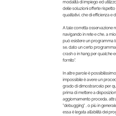
modalità di impiego ed utilizz
delle soluzioni offerte rispetto
qualitativi, che di efficienza e 
A tale corretta osservazione n
navigando in rete e che, a mio 
può esistere un programma (u
se, dato un certo programma co
crash o in hang per qualche
fornito".
In altre parole è possibilissim
impossibile è avere un proced
grado di dimostrarcelo per 
prima di mettere a disposizion
aggiornamento proceda, attrav
"debugging" , o più in generale 
essa è legata all’abilità dei