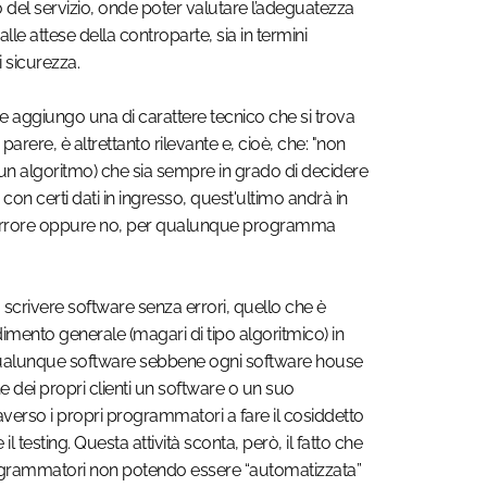
o del servizio, onde poter valutare l’adeguatezza
 alle attese della controparte, sia in termini
di sicurezza.
e aggiungo una di carattere tecnico che si trova
parere, è altrettanto rilevante e, cioè, che: "non
n algoritmo) che sia sempre in grado di decidere
n certi dati in ingresso, quest'ultimo andrà in
 errore oppure no, per qualunque programma
o scrivere software senza errori, quello che è
imento generale (magari di tipo algoritmico) in
qualunque software sebbene ogni software house
e dei propri clienti un software o un suo
erso i propri programmatori a fare il cosiddetto
il testing. Questa attività sconta, però, il fatto che
 programmatori non potendo essere “automatizzata”