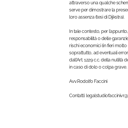
attraverso una qualche schema 
serve per dimostrare la prese
loro assenza (tesi di Dijkstra).
In tale contesto, per l’appunto
responsabilità o delle garanzie 
rischi economici (in fieri molt
soprattutto, ad eventuali errori 
dall’Art. 1229 c.c. della nullit
in caso di dolo o colpa grave.
Avv.Rodolfo Faccini
Contatti: legalstudiofaccinivr