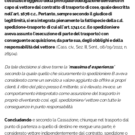
costituisce oggetto della principale obbligazione derivante in
capo al vettore dal contratto di trasporto di cose, quale descritta
nell'art. 1678 c.c.. Pertanto, sempre secondo il giudice di
legittimità, si era integrata pienamente la fattispecie della c.d.
spedizione-trasporto di cui all'art. 1741 c.c. (lo spedizioniere
aveva assunto l'esecuzione di parte del trasporto) con
conseguente acquisizione, da parte sua, degli obblighi e della
responsabilità del vettore
. (Cass. civ., Sez. III, Sent., 08/09/2022, n.
26504).
Da tale decisione si deve trarne la “
massima d’ esperienza
”
secondo la quale quello che sicuramente lo spedizioniere B aveva
considerato come un servizio a valore aggiunto da offrire ai propri
clienti, il ritiro del plico presso il mittente, si è rilevato, invece, un
comportamento interpretato come assunzione del trasporto in
proprio diventando cosi, egli, spedizioniere/vettore con tutte le
conseguenze in punto responsabilità.
Concludendo
e secondo la Cassazione, chiunque nel trasporto dal
punto di partenza a quello di destino ne esegue una parte, è
considerato vettore indipendentemente dal contratto, spedizione o