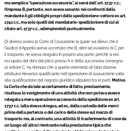
ma semplice "operazione accessoria", ai sensi dell'art. 1737 c.c.;
l’impresa B, pertanto, non aveva assunto nei confronti della
mandante A gli obblighi propri dello spedizioniere-vettore ex art.
1741 c.c., ma solo quelli del mandatario-spedizioniere di cui al
citato art. 1737 c.c., adempiendoli puntualmente.
Di diverso avviso la Corte di Cassazione la quale sul rilievo che il
Giudice d’Appello aveva accertato che B, oltre ad avvalersi di C per
il trasporto, ne aveva eseguito in proprio una parte, perché si era
occupata del ritiro del plico presso A e della successiva consegna
al vettore C, ha ritenuto che a questo elemento di fatto doveva
attribuirsi rilevanza qualificante nell'operazione di sussunzione volta
alla qualificazione del negozio giuridico stipulato tra le parti.
Motiva
la Corte che da tale accertamento di fatto, precisamente,
risultava lo svolgimento di una attività che non poteva essere
relegata a mera operazione accessoria della spedizione ex art.
1737 c.c. (alla stessa stregua, ad es., della custodia delle merci
prima della partenza o del carico delle stesse sul mezzo di
trasporto ma, al contrario, una attività (il trasferimento di cose da
un luogo all'altro) rientrante nella prestazione tipica che