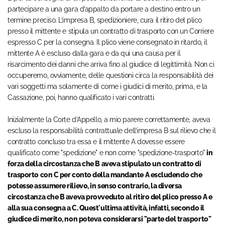
partecipare a una gara d’appalto da portare a destino entro un
termine preciso. L’impresa B, spedizioniere, cura il ritiro del plico
presso il mittente e stipula un contratto di trasporto con un Corriere
espresso C per la consegna. Il plico viene consegnato in ritardo, il
mittente A è escluso dalla gara e da qui una causa per il
risarcimento dei danni che arriva fino al giudice di legittimità. Non ci
occuperemo, ovviamente, delle questioni circa la responsabilità dei
vari soggetti ma solamente di come i giudici di merito, prima, e la
Cassazione, poi, hanno qualificato i vari contratti.
Inizialmente la Corte d’Appello, a mio parere correttamente, aveva
escluso la responsabilità contrattuale dell’impresa B sul rilievo che il
contratto concluso tra essa e il mittente A dovesse essere
qualificato come "spedizione" e non come "spedizione-trasporto"
in
forza della circostanza che B aveva stipulato un contratto di
trasporto con C per conto della mandante A escludendo che
potesse assumere rilievo, in senso contrario, la diversa
circostanza che B aveva provveduto al ritiro del plico presso A e
alla sua consegna a C. Quest'ultima attività, infatti, secondo il
giudice di merito, non poteva considerarsi "parte del trasporto"