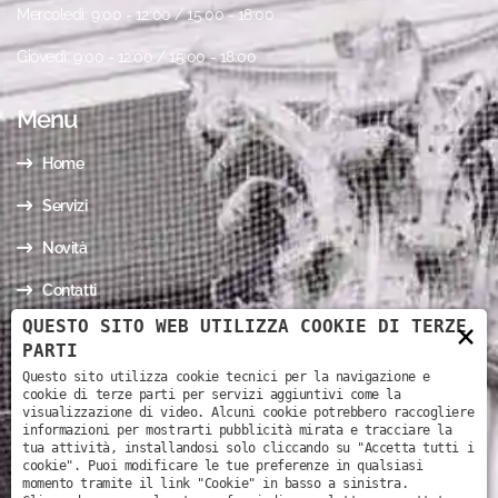
Mercoledì: 9:00 - 12:00 / 15:00 - 18:00
Giovedì: 9:00 - 12:00 / 15:00 - 18:00
Menu
Home
Servizi
Novità
Contatti
QUESTO SITO WEB UTILIZZA COOKIE DI TERZE
×
I nostri contatti
PARTI
Questo sito utilizza cookie tecnici per la navigazione e
cookie di terze parti per servizi aggiuntivi come la
Via Mario Todeschini, 3 - 37126 - Verona (VR)
visualizzazione di video. Alcuni cookie potrebbero raccogliere
informazioni per mostrarti pubblicità mirata e tracciare la
+39 330 39 16 73
tua attività, installandosi solo cliccando su "Accetta tutti i
cookie". Puoi modificare le tue preferenze in qualsiasi
legalstudiofaccinivr@gmail.com
momento tramite il link "Cookie" in basso a sinistra.