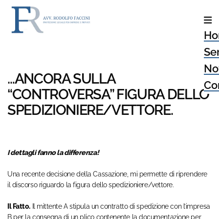
Ho
Ser
No
…ANCORA SULLA
Con
“CONTROVERSA” FIGURA DELLO
SPEDIZIONIERE/VETTORE.
I dettagli fanno la differenza!
Una recente decisione della Cassazione, mi permette di riprendere
il discorso riguardo la figura dello spedizioniere/vettore.
Il Fatto.
Il mittente A stipula un contratto di spedizione con l’impresa
B per la consegna di un plico contenente la documentazione per